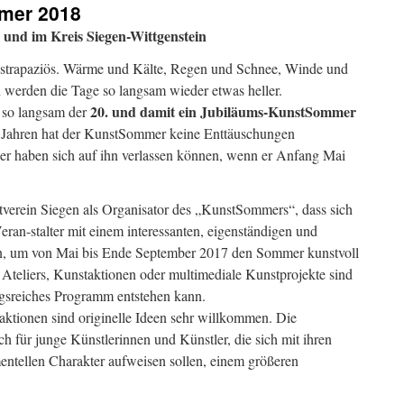
mer 2018
und im Kreis Siegen-Wittgenstein
hr strapaziös. Wärme und Kälte, Regen und Schnee, Winde und
 werden die Tage so langsam wieder etwas heller.
20. und damit ein Jubiläums-KunstSommer
n so langsam der
19 Jahren hat der KunstSommer keine Enttäuschungen
er haben sich auf ihn verlassen können, wenn er Anfang Mai
tverein Siegen als Organisator des „KunstSommers“, dass sich
eran-stalter mit einem interessanten, eigenständigen und
en, um von Mai bis Ende September 2017 den Sommer kunstvoll
 Ateliers, Kunstaktionen oder multimediale Kunstprojekte sind
gsreiches Programm entstehen kann.
ktionen sind originelle Ideen sehr willkommen. Die
h für junge Künstlerinnen und Künstler, die sich mit ihren
mentellen Charakter aufweisen sollen, einem größeren