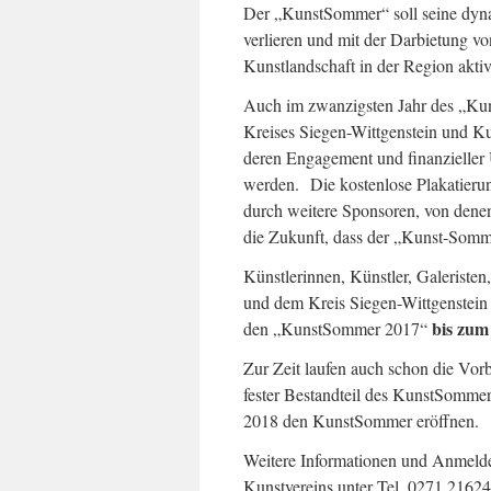
Der „KunstSommer“ soll seine dyna
verlieren und mit der Darbietung vo
Kunstlandschaft in der Region aktiv
Auch im zwanzigsten Jahr des „Kun
Kreises Siegen-Wittgenstein und Ku
deren Engagement und finanzieller U
werden. Die kostenlose Plakatieru
durch weitere Sponsoren, von denen 
die Zukunft, dass der „Kunst-Sommer
Künstlerinnen, Künstler, Galeriste
und dem Kreis Siegen-Wittgenstein 
bis zum
den „KunstSommer 2017“
Zur Zeit laufen auch schon die Vor
fester Bestandteil des KunstSommer
2018 den KunstSommer eröffnen.
Weitere Informationen und Anmeldeu
Kunstvereins unter Tel. 0271 21624