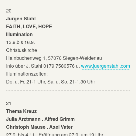
20
Jürgen Stahl
FAITH, LOVE, HOPE
Illumination
13.9.bis 16.9.
Christuskirche
Hainbuchenweg 1, 57076 Siegen-Weidenau
Info über J. Stahl 0179 7580576 u.
www.juergenstahl.com
Illuminationszeiten:
Do. u. Fr. 21-1 Uhr, Sa. u. So. 21-1.30 Uhr
21
Thema Kreuz
Julia Arztmann . Alfred Grimm
Christoph Mause . Axel Vater
27.9. bis 4.11., Eröffnung am 27.9. um 19 Uhr