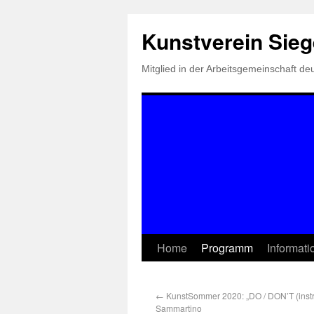
Kunstverein Sie
Mitglied in der Arbeitsgemeinschaft d
Home
Programm
Informat
←
KunstSommer 2020: „DO / DON’T (instru
Sammartino