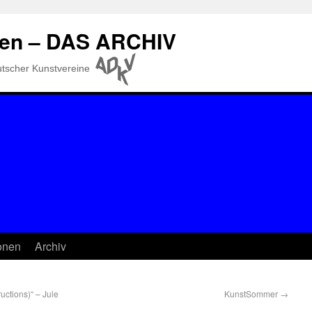
gen – DAS ARCHIV
eutscher Kunstvereine
ionen
Archiv
ctions)“ – Jule
KunstSommer
→