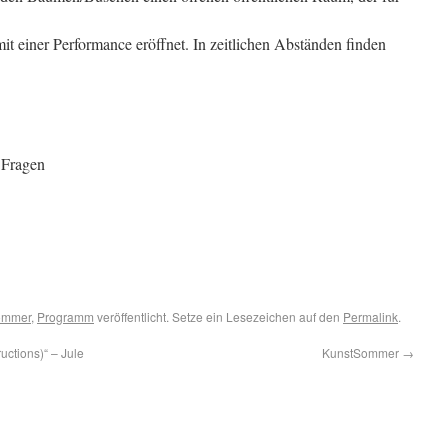
it einer Performance eröffnet. In zeitlichen Abständen finden
 Fragen
ommer
,
Programm
veröffentlicht. Setze ein Lesezeichen auf den
Permalink
.
ctions)“ – Jule
KunstSommer
→