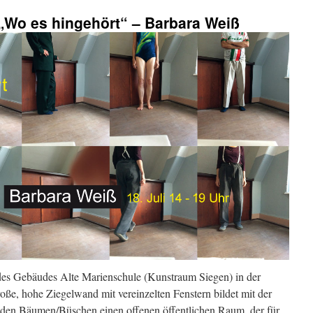
Wo es hingehört“ – Barbara Weiß
 des Gebäudes Alte Marienschule (Kunstraum Siegen) in der
oße, hohe Ziegelwand mit vereinzelten Fenstern bildet mit der
nden Bäumen/Büschen einen offenen öffentlichen Raum, der für