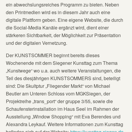
ein abwechslungsreiches Programm zu bieten. Neben
den Printmedien wird es in diesem Jahr auch eine
digitale Plattform geben. Eine eigene Website, die durch
die Social-Media Kanäle ergänzt wird, dient einer
stärkeren Sichtbarkeit, der Möglichkeit zur Präsentation
und der digitalen Vernetzung.
Der KUNSTSOMMER beginnt bereits dieses
Wochenende mit dem Siegener Kunsttag zum Thema
„Kunstwege“ wo u.a. auch weitere Veranstaltungen, die
Teil des diesjährigen KUNSTSOMMERS sind, beteiligt
sind: Die Skultptur „Fliegender Markt“ von Michael
Beutler am Unteren Schloss vom MGKSiegen, der
Projektreihe „trans_port“ der gruppe 3/55, sowie die
Schaufensterinstallation im Haus Seel im Rahmen der
Ausstellung „Window Shopping“ mit Eva Berendes und
Alexandra Leykauf. Weitere Informationen zum Kunsttag
befinden sich auf der Website:
https://kunsttag-siegen.de